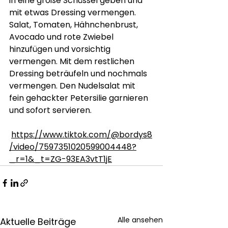
in eine große Schüssel geben und 
mit etwas Dressing vermengen. 
Salat, Tomaten, Hähnchenbrust, 
Avocado und rote Zwiebel 
hinzufügen und vorsichtig 
vermengen. Mit dem restlichen 
Dressing beträufeln und nochmals 
vermengen. Den Nudelsalat mit 
fein gehackter Petersilie garnieren 
und sofort servieren.
https://www.tiktok.com/@bordys8
/video/7597351020599004448?
_r=1&_t=ZG-93EA3vtT1jE
Alle ansehen
Aktuelle Beiträge