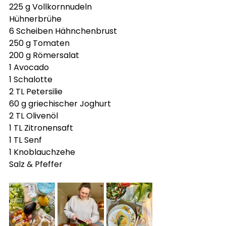
225 g Vollkornnudeln
Hühnerbrühe
6 Scheiben Hähnchenbrust
250 g Tomaten
200 g Römersalat
1 Avocado
1 Schalotte
2 TL Petersilie
60 g griechischer Joghurt
2 TL Olivenöl
1 TL Zitronensaft
1 TL Senf
1 Knoblauchzehe
Salz & Pfeffer