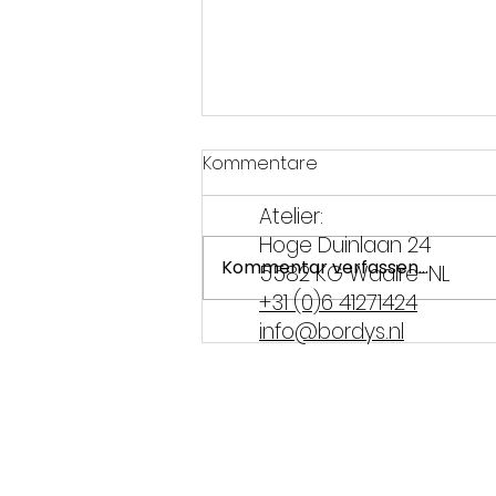
Kommentare
Atelier:
Hoge Duinlaan 24
Kommentar verfassen...
5582 KG Waalre-NL
+31 (0)6 41271424
info@bordys.nl
Antikatertipps aus Brabant
– überlef den Karneval!