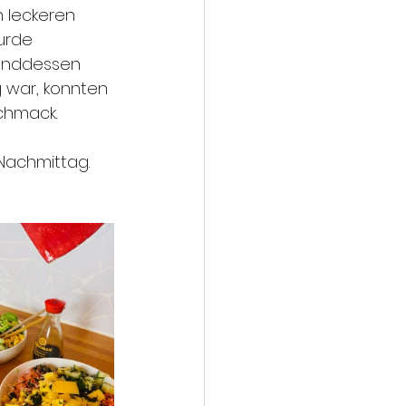
 leckeren 
urde 
renddessen 
ig war, konnten 
chmack.
Nachmittag. 