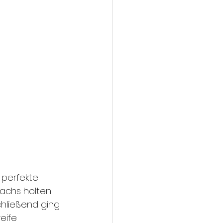
perfekte 
Lachs holten 
chließend ging 
eife 