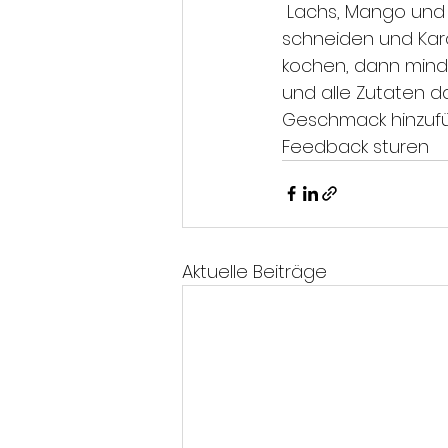
 Lachs, Mango und Gurke in kleine Würfel schneiden. Avocado in Scheiben 
schneiden und Kar
kochen, dann mindes
und alle Zutaten 
Geschmack hinzuf
Feedback sturen
Aktuelle Beiträge