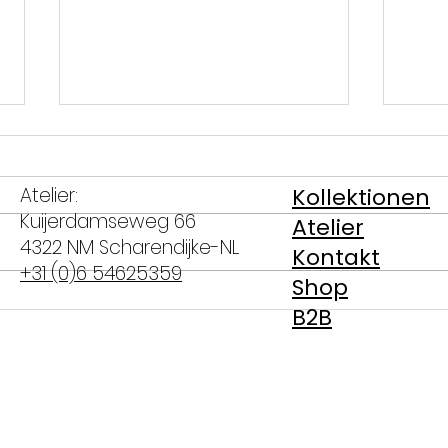
Atelier:
Kollektionen
Kuijerdamseweg 66
Atelier
4322 NM Scharendijke-NL
Kontakt
+31 (0)6 54625359
Shop
Bananen Erdnussbutter
Lach
B2B
Muffins zum
Voll
Erdnussbuttertag
Spar