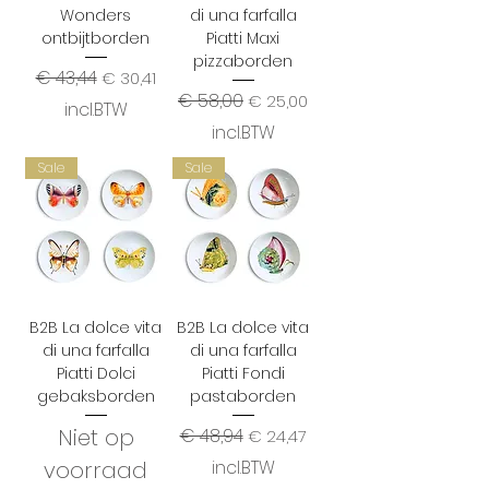
Wonders
di una farfalla
ontbijtborden
Piatti Maxi
pizzaborden
Normale prijs
€ 43,44
Verkoopprijs
€ 30,41
Normale prijs
€ 58,00
Verkoopprijs
€ 25,00
incl.BTW
incl.BTW
Sale
Sale
B2B La dolce vita
B2B La dolce vita
di una farfalla
di una farfalla
Piatti Dolci
Piatti Fondi
gebaksborden
pastaborden
Niet op
Normale prijs
€ 48,94
Verkoopprijs
€ 24,47
voorraad
incl.BTW