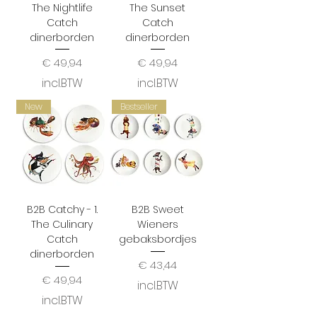
The Nightlife
The Sunset
Catch
Catch
dinerborden
dinerborden
Prijs
Prijs
€ 49,94
€ 49,94
incl.BTW
incl.BTW
New
Bestseller
B2B Catchy - 1.
B2B Sweet
The Culinary
Wieners
Catch
gebaksbordjes
dinerborden
Prijs
€ 43,44
Prijs
€ 49,94
incl.BTW
incl.BTW