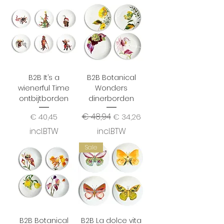
B2B It’s a
B2B Botanical
wienerful Time
Wonders
ontbijtborden
dinerborden
Prijs
Normale prijs
€ 48,94
Verkoopprijs
€ 40,45
€ 34,26
incl.BTW
incl.BTW
Sale
B2B Botanical
B2B La dolce vita