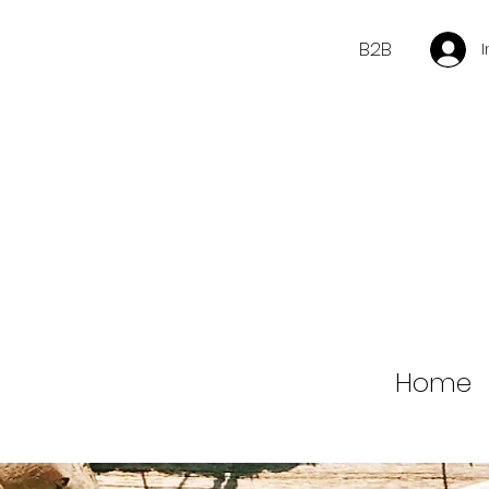
B2B
Home