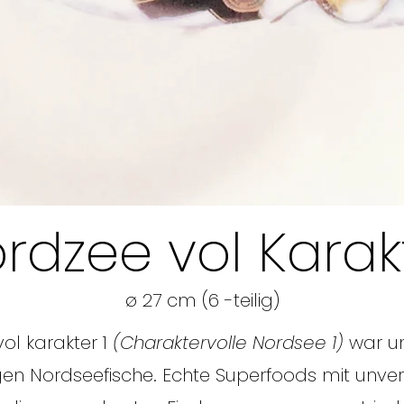
rdzee vol Karakt
ø 27 cm
(6 -teilig)
vol karakter 1
(Charaktervolle Nordsee 1)
war un
igen Nordseefische. Echte Superfoods mit unve