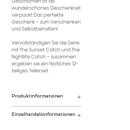
Geschichten ist als
wunderschönes Geschenkset
verpackt. Das perfekte
Geschenk – zum Verschenken
und Selbstbehalten!
Vervollständigen Sie die Serie
mit The Sunset Catch und The
Nightlife Catch – zusammen
ergeben sie ein festliches 12-
teiliges Tellerset.
Produktinformationen
Preis pro Set (4 Speiseteller)
Einzelhandelsinformationen
Größe: ø 27 cm
Material: Porzellan
Geeignet für: Spülmaschine,
Die angegebenen Preise