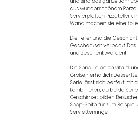
und sind das ganze Jahr üb
aus wunderschönem Porzellan
Servierplatten, Pizzateller 
Wand machen sie eine tolle 
Die Teller und die Geschic
Geschenkset verpackt. Das
und Beschenktwerden!
Die Serie 'La dolce vita di u
Größen erhältlich: Desserttel
Serie lässt sich perfekt mit
kombinieren, da beide Ser
Geschirrset bilden. Besuche
Shop-Seite für zum Beispie
Serviettenringe.