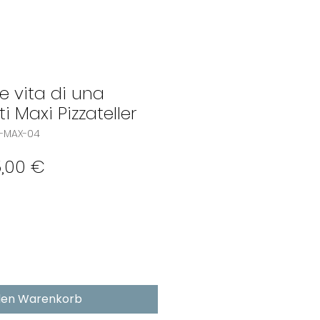
e vita di una
ti Maxi Pizzateller
R-MAX-04
andardpreis
Sale-
,00 €
Preis
den Warenkorb