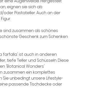
er eine Augenweide. Hergestellt
Paketen zu 4 Sets 
, eignen sie sich als
daher nicht möglich
und/oder Pastateller. Auch an der
separat zu bestelle
Figur.
Kostenloser Versan
€ inkl. MwSt. inner
(Versandkosten au
hte sind zusammen als schönes
werden nach tatsä
 schönste Geschenk zum Schenken
na farfalla' ist auch in anderen
ler, tiefe Teller und Schüsseln. Diese
 den 'Botanical Wonders'
ien zusammen ein komplettes
n Sie unbedingt unsere Lifestyle-
l eine passende Tischdecke oder