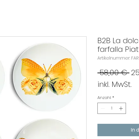
B2B La dolc
farfalla Piat
Artikelnummer: FA
St
 58,00 € 
25
inkl. MwSt.
Anzahl
*
In 