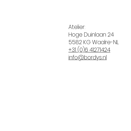
Atelier:
Hoge Duinlaan 24
5582 KG Waalre-NL
+31 (0)6 41271424
info@bordys.nl