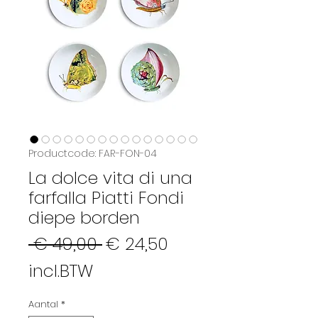
Productcode: FAR-FON-04
La dolce vita di una
farfalla Piatti Fondi
diepe borden
Normale
Verkoopprijs
 € 49,00 
€ 24,50
prijs
incl.BTW
Aantal
*