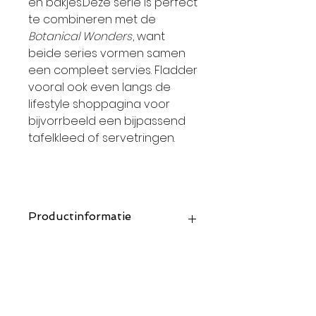
en bakjes.Deze serie is perfect
te combineren met de
Botanical Wonders
, want
beide series vormen samen
een compleet servies. Fladder
vooral ook even langs de
lifestyle shoppagina voor
bijvorrbeeld een bijpassend
tafelkleed of servetringen.
Productinformatie
Piatti Fondi - pasta/salade/soep
borden
Prijs per set (4 borden)
Maat: ø 21 cm
Materiaal: porselein