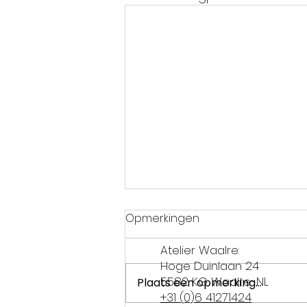
Opmerkingen
Atelier Waalre:
Hoge Duinlaan 24
5582 KG Waalre-NL
Plaats een opmerking...
+31 (0)6 41271424