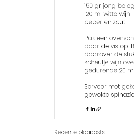
150 gr jong bele
120 ml witte wijn
peper en zout
Pak een ovensch
daar de vis op. 
daarover de stuk
scheutje wijn ov
gedurende 20 mi
Serveer met geko
gewokte spinazi
Recente blogposts