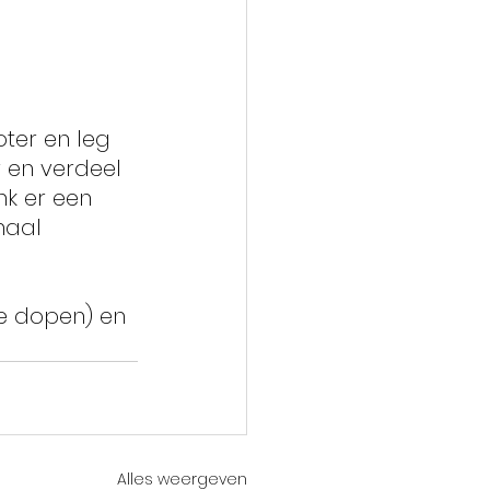
ter en leg 
 en verdeel 
k er een 
haal 
e dopen) en 
Alles weergeven