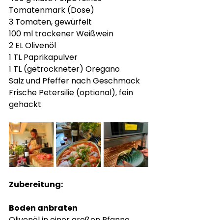
Tomatenmark (Dose)
3 Tomaten, gewürfelt
100 ml trockener Weißwein
2 EL Olivenöl
1 TL Paprikapulver
1 TL (getrockneter) Oregano
Salz und Pfeffer nach Geschmack
Frische Petersilie (optional), fein 
gehackt
Zubereitung:
Boden anbraten
Olivenöl in einer großen Pfanne 